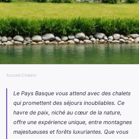
Accueil
›
Chalets
CHALETS
Location chalet pays basque :
Le Pays Basque vous attend avec des chalets
qui promettent des séjours inoubliables. Ce
des séjours inoubliables vous
havre de paix, niché au cœur de la nature,
attendent
offre une expérience unique, entre montagnes
Florian
•
20 janvier 2025
•
6 min de lecture
majestueuses et forêts luxuriantes. Que vous