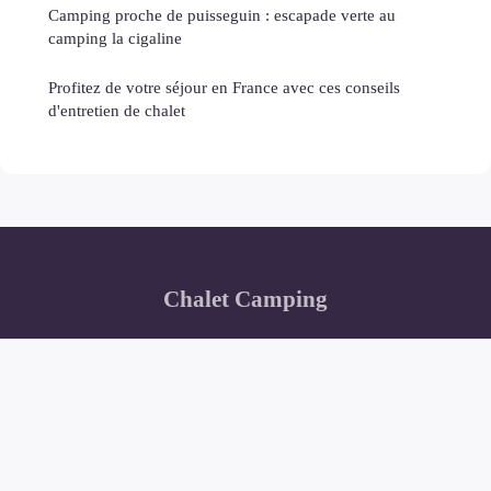
Camping proche de puisseguin : escapade verte au
camping la cigaline
Profitez de votre séjour en France avec ces conseils
d'entretien de chalet
Chalet Camping
“Votre inspiration pour des évasions en pleine nature”
Mentions légales
Contact
© 2026 · Tous droits réservés.